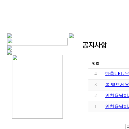
번호
4
단축URL 
3
복 받으세요
2
인천용달이
1
인천용달이