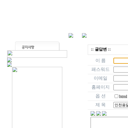
:: 글답변 ::
이 름
패스워드
이메일
홈페이지
옵 션
html
제 목