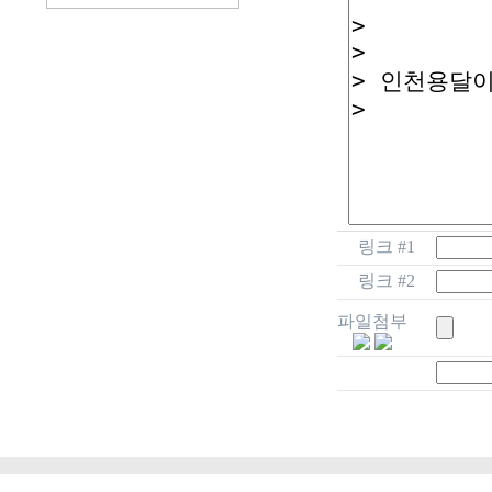
링크 #1
링크 #2
파일첨부