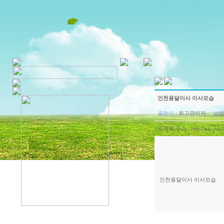
인천용달이사 이사모습
글쓴이
:
최고관리자
날
트랙백 주소 :
http://xn--bk
인천용달이사 이사모습